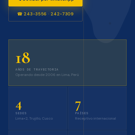
☎ 243-3556 · 242-7309
18
AÑOS DE TRAYECTORIA
Operando desde 2006 en Lima, Perú
4
7
SEDES
PAÍSES
Lima×2, Trujillo, Cusco
Receptivo internacional