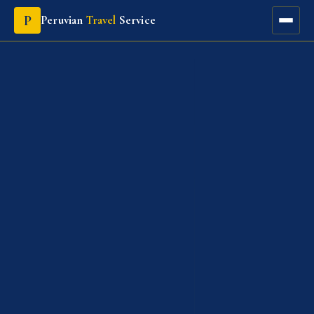
P
Peruvian
Travel
Service
🏠
🏆
📞
📞
🗼