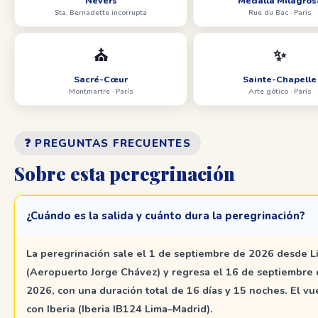
Nevers
Medalla Milagros
Sta. Bernadette incorrupta
Rue du Bac · París
⛪
✨
Sacré-Cœur
Sainte-Chapelle
Montmartre · París
Arte gótico · París
❓ PREGUNTAS FRECUENTES
Sobre esta peregrinación
¿Cuándo es la salida y cuánto dura la peregrinación?
La peregrinación sale el
1 de septiembre de 2026
desde L
(Aeropuerto Jorge Chávez) y regresa el
16 de septiembre 
2026
, con una duración total de
16 días y 15 noches
. El vu
con Iberia (Iberia IB124 Lima–Madrid).