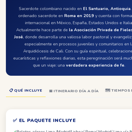
Sacerdote colombiano nacido en
El Santuario, Antioquia
ordenado sacerdote en
Roma en 2019
y cuenta con forma
internacional en México, España, Estados Unidos e Italia
Actualmente hace parte de
la Asociación Privada de Fiele
José
, donde desarrolla una valiosa labor pastoral y evangeli
especialmente en procesos juveniles y comunitarios en l
Arquidiócesis de Cali. Con su guía espiritual, celebracion
eucarísticas y reflexiones diarias, esta peregrinación será mu
que un viaje: una
verdadera experiencia de fe
.
📋 QUÉ INCLUYE
🗺️ TIEMPOS
📅 ITINERARIO DÍA A DÍA
✅ EL PAQUETE INCLUYE
Boletos aéreos Lima /Madrid/Lisboa/ Roma/ Madrid/ Lima vía I