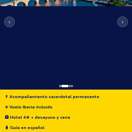
‹
›
✝️ Acompañamiento sacerdotal permanente
✝️
✈️ Vuelo Iberia incluido
🕊️ PEREGRINACIÓN ·SANTUARIOS
🏨 Hotel 4★ + desayuno y cena
MARIANOS·EUROPA 2026
🧳 Guía en español