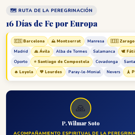
🗺️ RUTA DE LA PEREGRINACIÓN
16 Días de Fe por Europa
🇪🇸 Barcelona
⛰️ Montserrat
Manresa
🇪🇸 Zarag
Madrid
🙏 Ávila
Alba de Tormes
Salamanca
🕊️ Fát
Oporto
⭐ Santiago de Compostela
Covadonga
Sant
🔥 Loyola
💙 Lourdes
Paray-le-Monial
Nevers
🗼 P
🙏
P. Wilmar Soto
ACOMPAÑAMIENTO ESPIRITUAL DE LA PEREGRIN