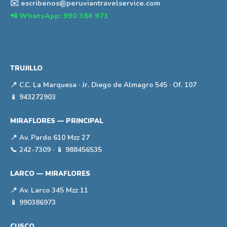
✉️ escribenos@peruviantravelservice.com
📲 WhatsApp: 990 386 973
TRUJILLO
📍 C.C. La Marquesa · Jr. Diego de Almagro 545 · Of. 107
📱 943272903
MIRAFLORES — PRINCIPAL
📍 Av. Pardo 610 Mzz 27
📞 242-7309 · 📱 988456535
LARCO — MIRAFLORES
📍 Av. Larco 345 Mzz 11
📱 990386973
CUSCO