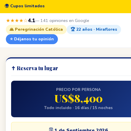
Peregrinación a Santuarios
🌍 Cupos limitados
Marianos
Fátima · Lourdes · Montserrat · Santiago · Ávila · Loyola · París
★★★★☆
4.1
— 141 opiniones en Google
🙏 Peregrinación Católica
🏆 22 años · Miraflores
Acompañamiento espiritual:
P. Wilmar Soto
🙏
Sacerdote colombiano · Ordenado en Roma 2019
⭐ Déjanos tu opinión
Ver qué incluye →
Reservar ahora
✝️ Reserva tu lugar
PRECIO POR PERSONA
US$8,400
Todo incluido · 16 días / 15 noches
🗓️ 1 de Septiembre 2026