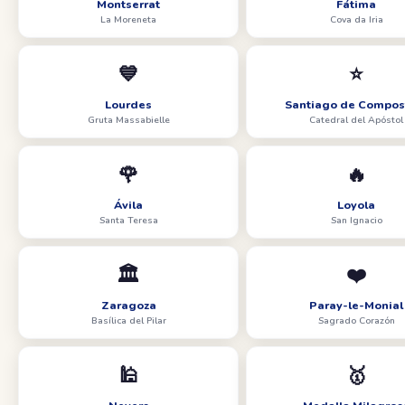
Montserrat
Fátima
La Moreneta
Cova da Iria
💙
⭐
Lourdes
Santiago de Compos
Gruta Massabielle
Catedral del Apóstol
🌹
🔥
Ávila
Loyola
Santa Teresa
San Ignacio
🏛️
❤️
Zaragoza
Paray-le-Monial
Basílica del Pilar
Sagrado Corazón
🕌
🥇