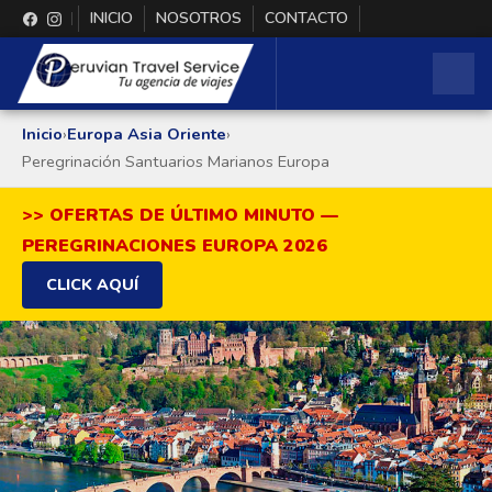
INICIO
NOSOTROS
CONTACTO
Inicio
›
Europa Asia Oriente
›
Peregrinación Santuarios Marianos Europa
>> OFERTAS DE ÚLTIMO MINUTO —
PEREGRINACIONES EUROPA 2026
CLICK AQUÍ