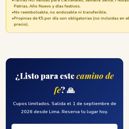
Tarifas NO válidas para Carnavales, Semana Santa, Fiestas
Patrias, Año Nuevo y días festivos.
No reembolsable, no endosable ni transferible.
Propinas de €5 por día son obligatorias (no incluidas en e
precio).
¿Listo para este
camino de
fe
? 🙏
Cupos limitados. Salida el 1 de septiembre de
2026 desde Lima. Reserva tu lugar hoy.