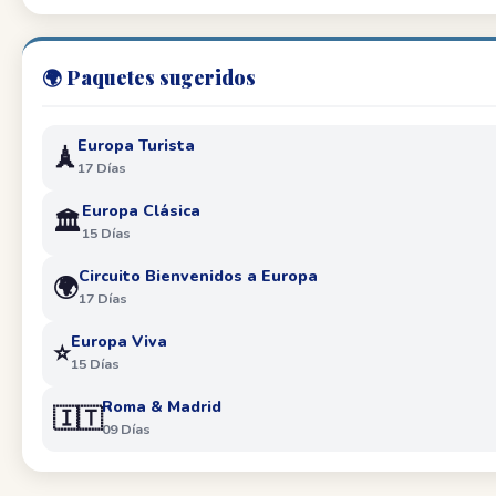
🌍 Paquetes sugeridos
Europa Turista
🗼
17 Días
Europa Clásica
🏛️
15 Días
Circuito Bienvenidos a Europa
🌍
17 Días
Europa Viva
⭐
15 Días
Roma & Madrid
🇮🇹
09 Días