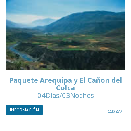
Paquete Arequipa y El Cañon del
Colca
04Días/03Noches
INFORMACIÓN
$277