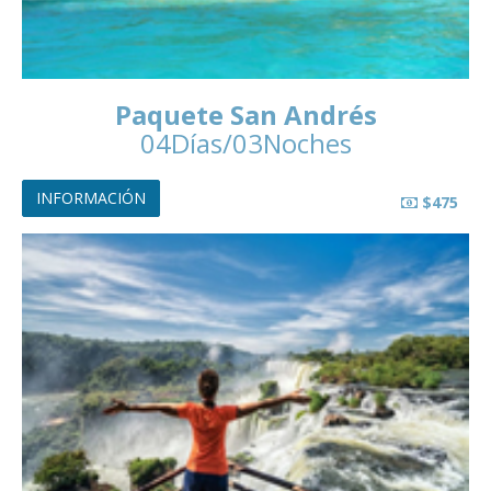
Paquete San Andrés
04Días/03Noches
INFORMACIÓN
$475