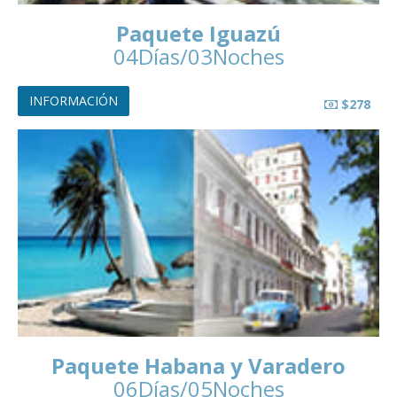
Paquete Iguazú
04Días/03Noches
INFORMACIÓN
$278
Paquete Habana y Varadero
06Días/05Noches