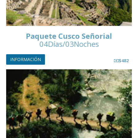
Paquete Cusco Señorial
04Días/03Noches
INFORMACIÓN
$482