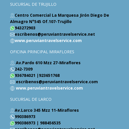
SUCURSAL DE TRUJILLO
Centro Comercial La Marquesa Jirón Diego De
Almagro N°545 Of.107-Trujillo
943272903
escribenos@peruviantravelservice.net
www.peruviantravelservice.com
OFICINA PRINCIPAL MIRAFLORES
Av.Pardo 610 Mzz 27-Miraflores
242-7309
936784021 |923651768
escribenos@peruviantravelservice.com
www.peruviantravelservice.com
SUCURSAL DE LARCO
Av.Larco 345 Mzz 11-Miraflores
990386973
990386973 | 988456535