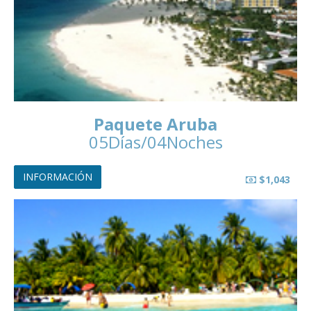
Paquete Aruba
05Días/04Noches
INFORMACIÓN
$1,043