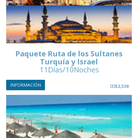
Paquete Ruta de los Sultanes
Turquía y Israel
11Días/10Noches
INFORMACIÓN
$2,538