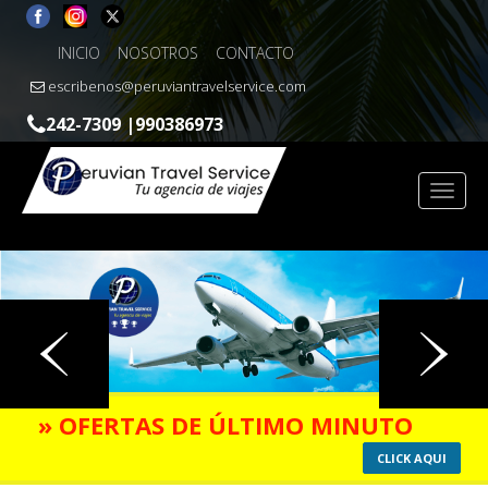
INICIO
NOSOTROS
CONTACTO
escribenos@peruviantravelservice.com
242-7309 |990386973
» OFERTAS DE ÚLTIMO MINUTO
CLICK AQUI