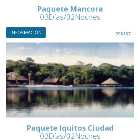
Paquete Mancora
03Días/02Noches
INFORMACIÓN
$137
Paquete Iquitos Ciudad
03Días/02Noches