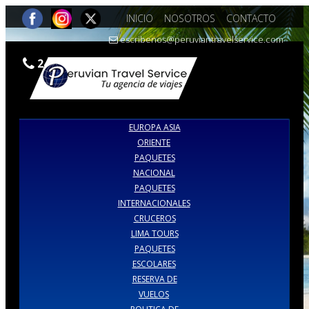
INICIO
NOSOTROS
CONTACTO
escribenos@peruviantravelservice.com
242-1741 | 243-3556
EUROPA ASIA
ORIENTE
PAQUETES
NACIONAL
PAQUETES
INTERNACIONALES
CRUCEROS
LIMA TOURS
PAQUETES
ESCOLARES
RESERVA DE
VUELOS