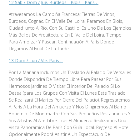
12 Sab / Dom / Jue. Burdeos - Blois - París .-
Atravesamos La Campiña Francesa; Tierras De Vinos,
Burdeos, Cognac. En El Valle Del Loira, Paramos En Blois,
Ciudad Junto Al Río, Con Su Castillo, Es Uno De Los Ejemplos
Más Bellos De Arquitectura En El Valle Del Loira. Tiempo
Para Almorzar Y Pasear. Continuación A París Donde
Llegamos Al Final De La Tarde.
13 Dom / Lun / Vie. París .-
Por La Mañana Incluimos Un Traslado Al Palacio De Versalles
Donde Dispondrá De Tiempo Libre Para Pasear Por Sus
Hermosos Jardines O Visitar El Interior Del Palacio Si Lo
Desea (para Los Grupos Con Visita El Lunes Este Traslado
Se Realizará El Martes Por Cierre Del Palacio). Regresaremos
A París A La Hora Del Almuerzo Y Nos Dirigiremos Al Barrio
Bohemio De Montmartre Con Sus Pequeños Restaurantes Y
Sus Artistas Al Aire Libre. Tras El Almuerzo Realizamos Una
Visita Panorámica De París Con Guía Local. Regreso Al Hotel.
Opcionalmente Podrá Asistir A Un Espectáculo De