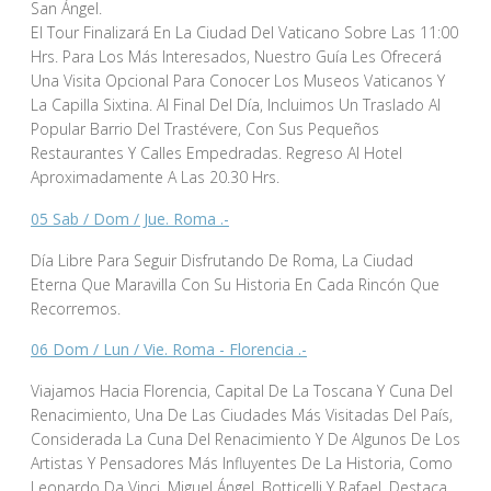
San Ángel.
El Tour Finalizará En La Ciudad Del Vaticano Sobre Las 11:00
Hrs. Para Los Más Interesados, Nuestro Guía Les Ofrecerá
Una Visita Opcional Para Conocer Los Museos Vaticanos Y
La Capilla Sixtina. Al Final Del Día, Incluimos Un Traslado Al
Popular Barrio Del Trastévere, Con Sus Pequeños
Restaurantes Y Calles Empedradas. Regreso Al Hotel
Aproximadamente A Las 20.30 Hrs.
05 Sab / Dom / Jue. Roma .-
Día Libre Para Seguir Disfrutando De Roma, La Ciudad
Eterna Que Maravilla Con Su Historia En Cada Rincón Que
Recorremos.
06 Dom / Lun / Vie. Roma - Florencia .-
Viajamos Hacia Florencia, Capital De La Toscana Y Cuna Del
Renacimiento, Una De Las Ciudades Más Visitadas Del País,
Considerada La Cuna Del Renacimiento Y De Algunos De Los
Artistas Y Pensadores Más Influyentes De La Historia, Como
Leonardo Da Vinci, Miguel Ángel, Botticelli Y Rafael. Destaca