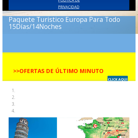
POLITICA DE
PRIVACIDAD
Paquete Turistico Europa Para Todo
15Días/14Noches
>>OFERTAS DE ÚLTIMO MINUTO
CLICK AQUI