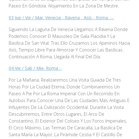
Paseo En Góndola. Alojamiento En La Zona De Mestre.
03 Jue / Vie / Mar. Venecia - Ravena - Asís - Roma .-.-
Siguiendo La Laguna De Venecia Llegamos A Rávena Donde
Podemos Conocer El Mausoleo De Gala Placidia Y La
Basílica De San Vital. Tras Ello Cruzamos Los Apeninos Hacia
Asís, Tiempo Libre Para Almorzar Y Conocer Las Basílicas.
Continuación A Roma, Llegada Al Final Del Día.
04 Vie / Sab / Mie. Roma .-
Por La Mañana, Realizaremos Una Visita Guiada De Tres
Horas Por La Ciudad Eterna, Donde Combinaremos Un
Paseo A Pie Por La Roma Imperial Con Un Recorrido En
Autobús Para Conocer Una De Las Ciudades Más Antiguas E
Influyentes De La Civilización Occidental. Durante La Visita
Descubriremos, Entre Otros Lugares, El Arco De
Constantino, El Exterior Del Coliseo Y Los Foros Imperiales,
El Circo Máximo, Las Termas De Caracalla, La Basílica De
Santa María La Mayor, La Pirámide Cestia Y El Castillo De