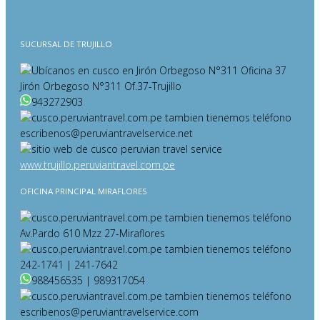
SUCURSAL DE TRUJILLO
Jirón Orbegoso N°311 Of.37-Trujillo
943272903
escribenos@peruviantravelservice.net
www.trujillo.peruviantravel.com.pe
OFICINA PRINCIPAL MIRAFLORES
Av.Pardo 610 Mzz 27-Miraflores
242-1741 | 241-7642
988456535 | 989317054
escribenos@peruviantravelservice.com