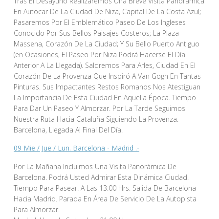
Tras El Desayuno Realizaremos Una Breve Visita Panorámica
En Autocar De La Ciudad De Niza, Capital De La Costa Azul;
Pasaremos Por El Emblemático Paseo De Los Ingleses
Conocido Por Sus Bellos Paisajes Costeros; La Plaza
Massena, Corazón De La Ciudad; Y Su Bello Puerto Antiguo
(en Ocasiones, El Paseo Por Niza Podrá Hacerse El Día
Anterior A La Llegada). Saldremos Para Arles, Ciudad En El
Corazón De La Provenza Que Inspiró A Van Gogh En Tantas
Pinturas. Sus Impactantes Restos Romanos Nos Atestiguan
La Importancia De Esta Ciudad En Aquella Época. Tiempo
Para Dar Un Paseo Y Almorzar. Por La Tarde Seguimos
Nuestra Ruta Hacia Cataluña Siguiendo La Provenza.
Barcelona, Llegada Al Final Del Día.
09 Mie / Jue / Lun. Barcelona - Madrid .-
Por La Mañana Incluimos Una Visita Panorámica De
Barcelona. Podrá Usted Admirar Esta Dinámica Ciudad.
Tiempo Para Pasear. A Las 13:00 Hrs. Salida De Barcelona
Hacia Madrid. Parada En Área De Servicio De La Autopista
Para Almorzar.