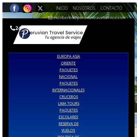
INICIO
NOSOTROS
CONTACTO
escribenos@peruviantravelservice.com
242-7309 |990386973
EUROPA ASIA
ORIENTE
PAQUETES
NACIONAL
PAQUETES
INTERNACIONALES
CRUCEROS
LIMA TOURS
PAQUETES
ESCOLARES
RESERVA DE
VUELOS