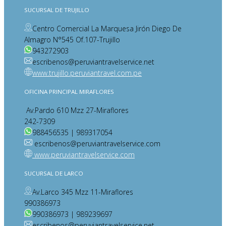
SUCURSAL DE TRUJILLO
Centro Comercial La Marquesa Jirón Diego De
Almagro N°545 Of.107-Trujillo
943272903
escribenos@peruviantravelservice.net
www.trujillo.peruviantravel.com.pe
OFICINA PRINCIPAL MIRAFLORES
Av.Pardo 610 Mzz 27-Miraflores
242-7309
988456535 | 989317054
escribenos@peruviantravelservice.com
www.peruviantravelservice.com
SUCURSAL DE LARCO
Av.Larco 345 Mzz 11-Miraflores
990386973
990386973 | 989239697
escribenos@peruviantravelservice.net