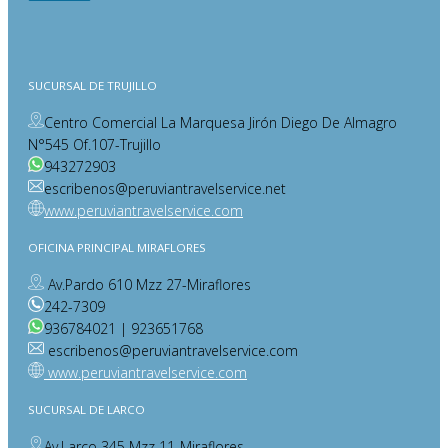
SUCURSAL DE TRUJILLO
Centro Comercial La Marquesa Jirón Diego De Almagro
N°545 Of.107-Trujillo
943272903
escribenos@peruviantravelservice.net
www.peruviantravelservice.com
OFICINA PRINCIPAL MIRAFLORES
Av.Pardo 610 Mzz 27-Miraflores
242-7309
936784021 | 923651768
escribenos@peruviantravelservice.com
www.peruviantravelservice.com
SUCURSAL DE LARCO
Av.Larco 345 Mzz 11-Miraflores