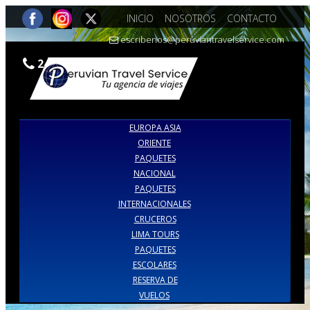
INICIO
NOSOTROS
CONTACTO
escribenos@peruviantravelservice.com
242-7309 |990386973
EUROPA ASIA
ORIENTE
PAQUETES
NACIONAL
PAQUETES
INTERNACIONALES
CRUCEROS
LIMA TOURS
PAQUETES
ESCOLARES
RESERVA DE
VUELOS