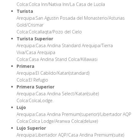
Colca:Colca Inn/Nativa Inn/La Casa de Lucila
Turista
Arequipa:San Agustin Posada del Monasterio/Asturias
Gold/Crismar
Colca:Colcallaqta/Pozo del Cielo
Turista Superior
Arequipa:Casa Andina Standard Arequipa/Tierra
Viva/Casa Arequipa
Colca:Casa Andina Stand Colca/Killawasi
Primera
Arequipa:El Cabildo/Katari(standard)
Colca:El Refugio
Primera Superior
Arequipa:Casa Andina Select/Katari(suite)
Colca:ColcaLodge.
Lujo
Arequipa:Casa Andina Premium(superior)/Libertador AQP
Colca:Colca Lodge/Aranwa Colca(deluxe)
Lujo Superior
Arequipa:Libertador AQP/Casa Andina Premium(suite)