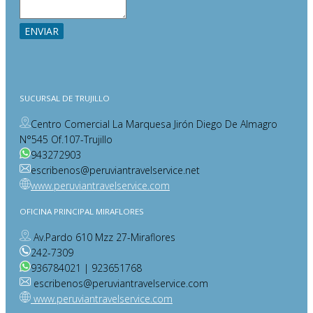
SUCURSAL DE TRUJILLO
Centro Comercial La Marquesa Jirón Diego De Almagro
N°545 Of.107-Trujillo
943272903
escribenos@peruviantravelservice.net
www.peruviantravelservice.com
OFICINA PRINCIPAL MIRAFLORES
Av.Pardo 610 Mzz 27-Miraflores
242-7309
936784021 | 923651768
escribenos@peruviantravelservice.com
www.peruviantravelservice.com