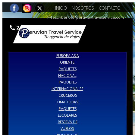
INICIO
NOSOTROS
CONTACTO
escribenos@peruviantravelservice.com
242-7309 |990386973
EUROPA ASIA
ORIENTE
PAQUETES
NACIONAL
PAQUETES
INTERNACIONALES
CRUCEROS
LIMA TOURS
PAQUETES
ESCOLARES
RESERVA DE
VUELOS