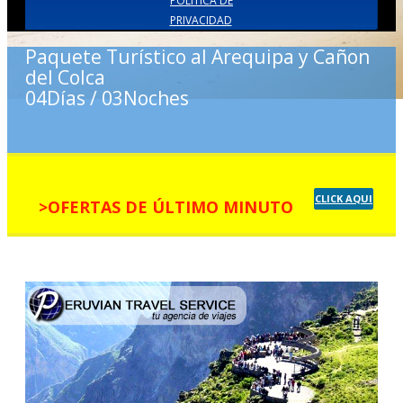
POLITICA DE
PRIVACIDAD
Paquete Turístico al Arequipa y Cañon
del Colca
04Días / 03Noches
CLICK AQUI
>OFERTAS DE ÚLTIMO MINUTO