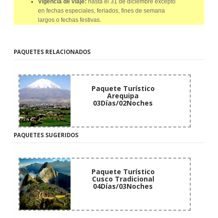
Vigencia de viaje:
hasta el 31 de diciembre excepto
en fechas especiales, feriados, fines de semana
largos o fechas festivas.
PAQUETES RELACIONADOS
Paquete Turístico
Arequipa
03Días/02Noches
PAQUETES SUGERIDOS
Paquete Turístico
Cusco Tradicional
04Días/03Noches