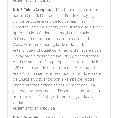
Alojamiento en Chivay
DIA 3 Colca/Arequipa.-
Muy temprano, saldremos
hacia la Cruz del Cóndor (a 41 Km de Chivay) lugar
donde se observa uno de los parajes más
espectaculares del Cañón, y casi siempre se puede
apreciar a los cóndores en magistrales vuelos.
Retornaremos visitando los pueblos de Pinchollo,
Maca, Achoma, Yanque y los Miradores de
Antahuilque y Choquetico. A medio día llegaremos a
Chivay para almorzar (no incluido), y retornaremos
por la misma ruta Patapampa, planicie cerca de los
4,910msnm, donde encontraremos “El Mirador de los
Andes”, continuamos el recorrido, cortando el cráter
de Chucura y siguiendo por la Pampa de Toccra
encontraremos bofedales casi siempre con una
variedad de aves andinas. Después de aprox. cuatro
horas de viaje (151 Km) estaremos llegando a la
ciudad.
Alojamiento en Arequipa.
DIA 4 Arequipa.-
Desayuno en el hotel. A la hora