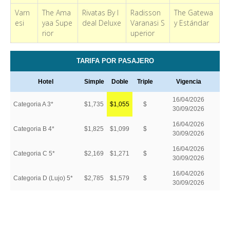
Varn
The Ama
Rivatas By I
Radisson
The Gatewa
esi
yaa Supe
deal Deluxe
Varanasi S
y Estándar
rior
uperior