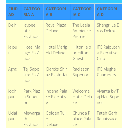
CIUD
CATEGO
CATEGORI
CATEGOR
CATEGORI
AD
RIA A
A B
IA C
A D
Delhi.
Jaypee H
Royal Plaza
The Leela
Shangri La E
otel
Deluxe
Ambience
ros Deluxe
Estándar
Premier
Jaipu
Hotel Ma
Hotel Marig
Hilton Jaip
ITC Rajputan
r:
ngo Está
old Deluxe
ur Hilton
a Executive
ndar
Guest
Club
Agra:
Taj Sapp
Clarcks Shir
Radisson
ITC Mughal
hire Está
az Estándar
Superior
Chambers
ndar
Jodh
Park Plaz
Indana Pala
Welcome
Vivanta by T
pur:
a Superi
ce Executiv
Hotel Delu
aj Hari Supe
or
e
xe
rior
Udai
Mewarga
Golden Tuli
Chunda P
Fateh Garh
pur:
rh
p
alace Pala
Renaissace
Estándar
Deluxe
ce