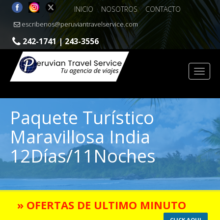
INICIO
NOSOTROS
CONTACTO
escribenos@peruviantravelservice.com
242-1741 | 243-3556
Paquete Turístico
Maravillosa India
12Días/11Noches
» OFERTAS DE ULTIMO MINUTO
CLICK AQUI