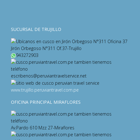
SUCURSAL DE TRUJILLO
Jirón Orbegoso N°311 Of.37-Trujillo
943272903
escribenos@peruviantravelservice.net
www.trujillo.peruviantravel.com.pe
OFICINA PRINCIPAL MIRAFLORES
Av.Pardo 610 Mzz 27-Miraflores