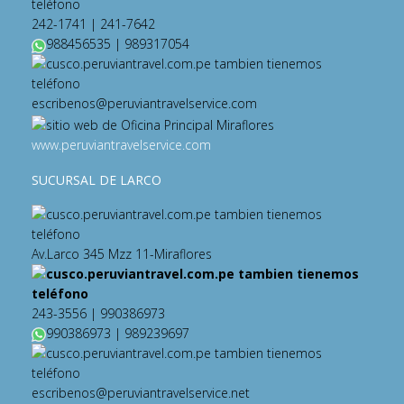
242-1741 | 241-7642
988456535 | 989317054
escribenos@peruviantravelservice.com
www.peruviantravelservice.com
SUCURSAL DE LARCO
Av.Larco 345 Mzz 11-Miraflores
243-3556 | 990386973
990386973 | 989239697
escribenos@peruviantravelservice.net