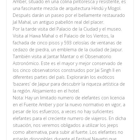
Amber, situado en una colina pintoresca y resistente, es
una fascinante mezcla de arquitectura Hindú y Mogol.
Después darán un paseo por el bellamente restaurado
Jal Mahal, un antiguo pabellón real del placer.
Por la tarde visita del Palacio de la Ciudad y el museo.
Visita al Hawa Mahal o el Palacio de los Vientos, la
fachada de cinco pisos y 593 celosías de ventanas de
cedazo de piedra, un emblema de la ciudad de Jaipur.
También visita al Jantar Mantar o el Observatorio
Astronómico. Este es el mayor y mejor conservado de
los cinco observatorios construidos por Jai Singh II en
diferentes partes del país. Explorarán los exóticos
‘bazares’ de Jaipur para descubrir la riqueza artística de
la región. Alojamiento en el hotel.
Nota: Hay un limitado numero de elefantes con licencia
en el Fuente Amber y por la nuevo normativo en vigor, a
pesar de los esfuerzos, a veces no hay suficientes
elefantes para el creciente numero de viajeros. En dicha
situación, nos veremos obligados a utilizar los jeeps
como alternativa, para subir al fuerte. Los elefantes no
estarán disponibles durante el Festival Navartri que