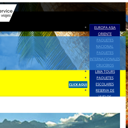
EUROPA ASIA
ORIENTE
PAQUETES
NACIONAL
PAQUETES
INTERNACIONALES
CRUCEROS
LIMA TOURS
PAQUETES
ESCOLARES
CLICK AQUI
RESERVA DE
VUELOS
POLITICA DE
PRIVACIDAD