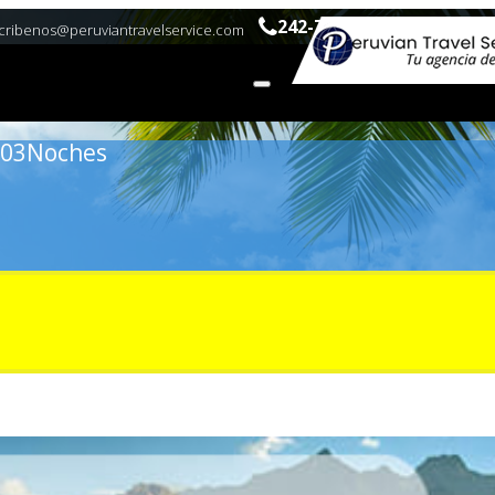
242-7309 |990386973
cribenos@peruviantravelservice.com
/ 03Noches