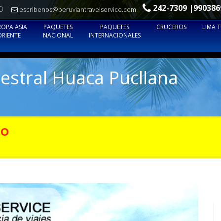
242-7309 |990386
O
escribenos@peruviantravelservice.com
ROPA ASIA
PAQUETES
PAQUETES
CRUCEROS
LIMA 
ORIENTE
NACIONAL
INTERNACIONALES
cestral Huaca Pucllana
TO