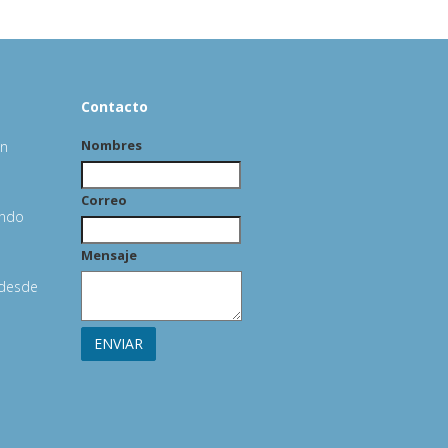
Contacto
Nombres
an
Correo
ando
Mensaje
 desde