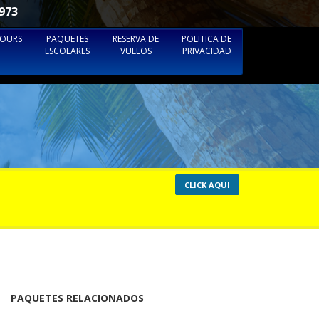
973
TOURS
PAQUETES
RESERVA DE
POLITICA DE
ESCOLARES
VUELOS
PRIVACIDAD
CLICK AQUI
PAQUETES RELACIONADOS