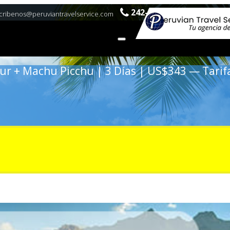
242-7309 |990386973
cribenos@peruviantravelservice.com
our + Machu Picchu | 3 Días | US$343 — Tarif