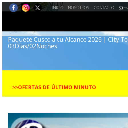
INICIO
NOSOTROS
CONTACTO
es
Paquete Cusco a tu Alcance 2026 | City T
03Días/02Noches
>>OFERTAS DE ÚLTIMO MINUTO