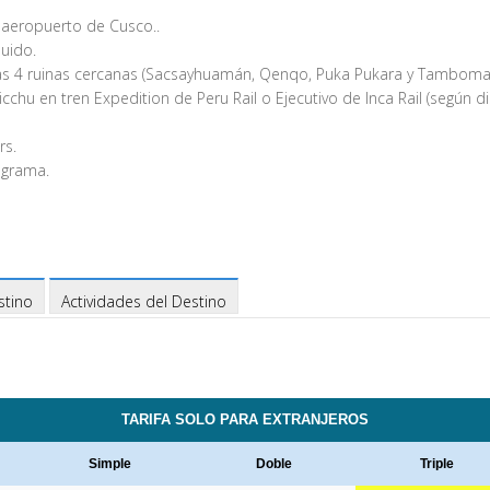
 aeropuerto de Cusco..
uido.
y las 4 ruinas cercanas (Sacsayhuamán, Qenqo, Puka Pukara y Tamboma
chu en tren Expedition de Peru Rail o Ejecutivo de Inca Rail (según di
rs.
rograma.
stino
Actividades del Destino