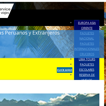
EUROPA ASIA
ORIENTE
as Peruanos y Extranjeros
PAQUETES
NACIONAL
PAQUETES
INTERNACIONALES
CRUCEROS
LIMA TOURS
PAQUETES
ESCOLARES
CLICK AQUI
RESERVA DE
VUELOS
POLITICA DE
PRIVACIDAD