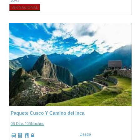
$343
VER NACIONAL
Paquete Cusco Y Camino del Inca
06 Días / 05Noches
Desde