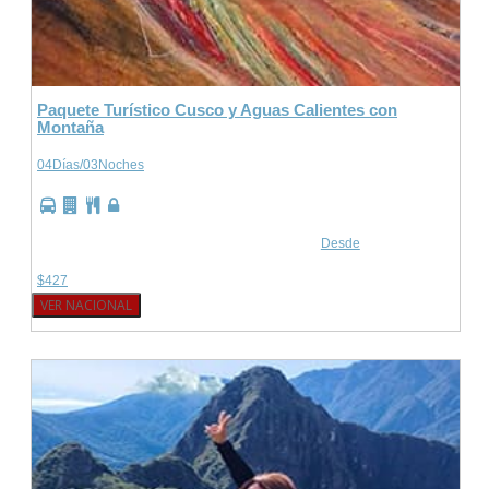
Paquete Turístico Cusco y Aguas Calientes con
Montaña
04Días/03Noches
Desde
$427
VER NACIONAL