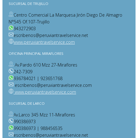
SUCURSAL DE TRUJILLO
Centro Comercial La Marquesa Jirón Diego De Almagro
N°545 Of.107-Trujillo
943272903
escribenos@peruviantravelservice.net
www.peruviantravelservice.com
OFICINA PRINCIPAL MIRAFLORES
Av.Pardo 610 Mzz 27-Miraflores
242-7309
936784021 | 923651768
escribenos@peruviantravelservice.com
www.peruviantravelservice.com
SUCURSAL DE LARCO
Av.Larco 345 Mzz 11-Miraflores
990386973
990386973 | 988456535
escribenos@peruviantravelservice.net