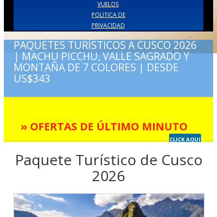
VUELOS
POLITICA DE
PRIVACIDAD
PAQUETES TURÍSTICOS A CUSCO 2026
| MACHU PICCHU, VALLE SAGRADO Y
MONTAÑA DE 7 COLORES | DESDE
US$343
» OFERTAS DE ÚLTIMO MINUTO
CLICK AQUI
Paquete Turístico de Cusco
2026