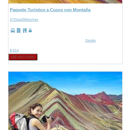
Paquete Turístico a Cusco con Montaña
07Días/06Noches
Desde
$ 614
VER NACIONAL