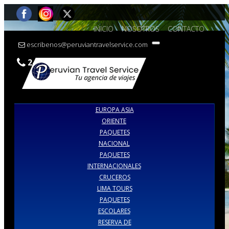
INICIO
NOSOTROS
CONTACTO
escribenos@peruviantravelservice.com
242-7309 |990386973
EUROPA ASIA
ORIENTE
PAQUETES
NACIONAL
PAQUETES
INTERNACIONALES
CRUCEROS
LIMA TOURS
PAQUETES
ESCOLARES
RESERVA DE